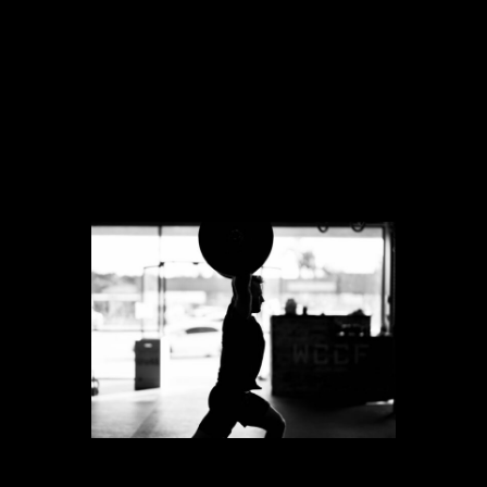
importante, hacer un calentamiento
previo de al menos cinco minutos y no
saltarse la parte de estiramiento, que
debe durar lo mismo, para no
lesionarnos.
3. 7-Minute Workout
Este modelo propone el entrenamiento