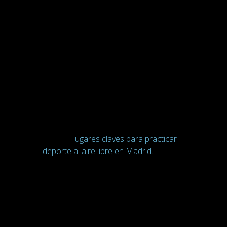
de cintas de correr o bicicletas
estáticas. Hay una gran variedad de
ejercicios. De hecho, cualquier
actividad física que pueda practicarse
de manera segura y sin riesgo de
lesión es perfecta para los
entrenamientos de alta intensidad.
En
CTS
nos encanta practicar
deporte
al aire libre
, por eso os
recomendamos en nuestro primer
post los
lugares claves para practicar
deporte al aire libre en Madrid.
Además, nuestro entrenamiento
CTS
se puede efectuar también en
cualquier entorno.
Un entrenamiento
HIIT
con una
bicicleta estática podría consistir en 30