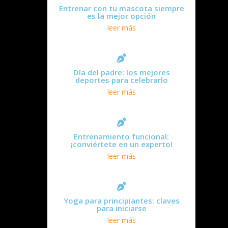
Entrenar con tu mascota siempre
es la mejor opción
leer más
Día del padre: los mejores
deportes para celebrarlo
leer más
Entrenamiento funcional:
¡conviértete en un experto!
leer más
Yoga para principiantes: claves
para iniciarse
leer más