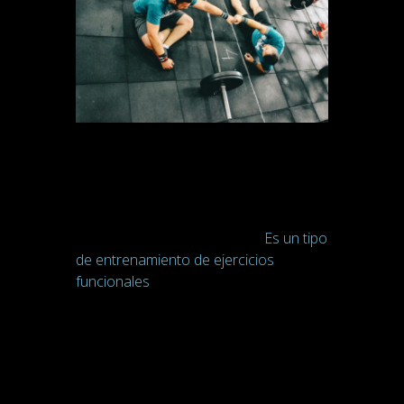
El
crossfit
es una disciplina en la que
se trabaja a alta intensidad. Su objetivo
es ejercitar grupos musculares a través
de la gimnasia y actividades con el
peso corporal
o con
pesas
.
Es un tipo
de entrenamiento de ejercicios
funcionales
, constantemente variados,
ejecutados a alta intensidad. CrossFit
es un programa de fuerza y
acondicionamiento físico total, que se
basa en el incremento de las diez
capacidades físicas más reconocidas