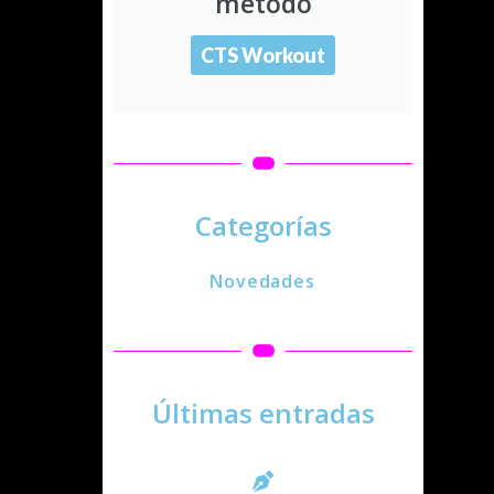
método
CTS Workout
Categorías
Novedades
Últimas entradas