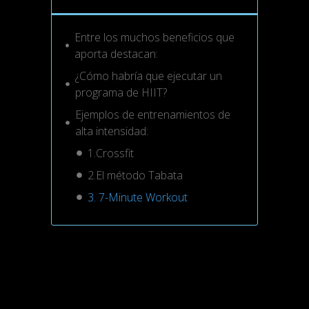
Entre los muchos beneficios que
aporta destacan:
¿Cómo habría que ejecutar un
programa de HIIT?
Ejemplos de entrenamientos de
alta intensidad:
1.Crossfit
2.El método Tabata
3. 7-Minute Workout
Se acaban las Navidades, la época
favorita del año de
CTS
. Después de
varias semanas de desconexión,
reencuentros con familiares y amigos,