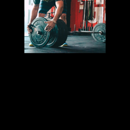
El
método Tabata
está concebido
para realizar entre dos y cuatro series
de trabajo a máxima intensidad
durante 20 segundos y descansos de
10. Puede llevarse a cabo corriendo en
cinta
o en
pista
, en una bicicleta
estática o elíptica.
Se recomienda que este
entrenamiento se repita entre dos y
cuatro veces por semana. Es