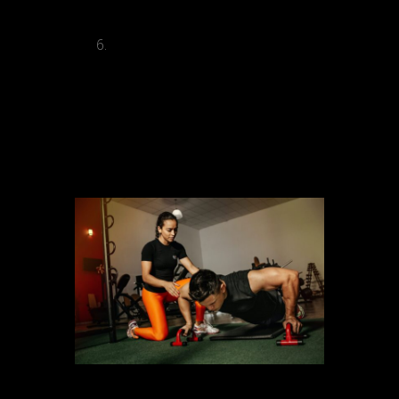
es el combustible durante la
realización del ejercicio.
Además, el entrenamiento HIIT
mejora la presión sanguínea y
reduce el colesterol.
¿Cómo habría que
ejecutar un programa
de HIIT?
La planificación de una sesión de HIIT