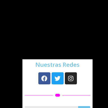
cardiorrespiratorias y metabólicas
que con el entrenamiento tradicional
de resistencia de larga duración.
¡Encuentra la rutina que mejor se
adapte a ti!
Atrévete a probar estos
entrenamientos, en
CTS
queremos
saber vuestra opinión.
Nos vemos pronto.
Nuestras Redes