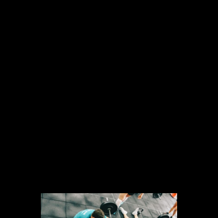
segundos de ciclismo lo más rápido
posible, seguidos de varios minutos de
ciclismo lento con baja resistencia.
Esto se consideraría un intervalo o
repetición de HIIT y se completaría con
4 o 6 repeticiones más.
El entrenamiento de alta intensidad se
puede realizar de múltiples maneras.
De hecho, son conocidas las
metodologías Tabata, Crossfit o 7-
Minute Workout; entre otros. A
continuación, profundizamos un poco
más en cada una de ellas.
1.Crossfit