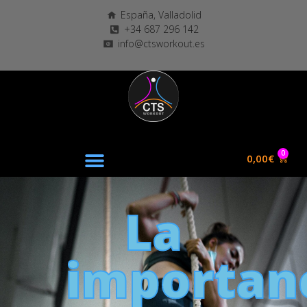
España, Valladolid
+34 687 296 142
info@ctsworkout.es
0
0,00
€
La
importan