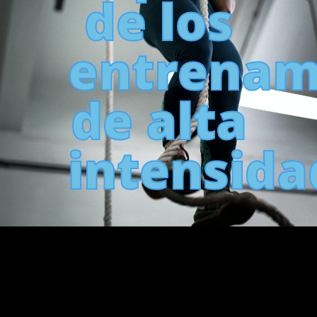
de los
entrenam
de alta
intensida