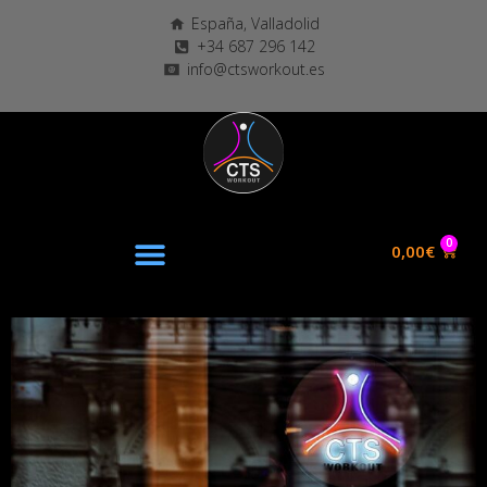
España, Valladolid
+34 687 296 142
info@ctsworkout.es
0
0,00
€
CONTACTO