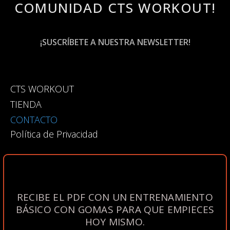
COMUNIDAD CTS WORKOUT!
¡
S
U
S
C
R
Í
B
E
T
E
A
N
U
E
S
T
R
A
N
E
W
S
L
E
T
T
E
R
!
CTS WORKOUT
TIENDA
CONTACTO
Política de Privacidad
RECIBE EL PDF CON UN ENTRENAMIENTO
BÁSICO CON GOMAS PARA QUE EMPIECES
HOY MISMO.