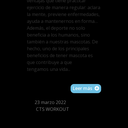
ventajas que tiene practicar
ejercicio de manera regular: aclara
la mente, previene enfermedades,
ayuda a mantenernos en forma…
Además, el deporte no solo
beneficia a los humanos, sino
también a nuestras mascotas. De
hecho, uno de los principales
beneficios de tener mascota es
que contribuye a que
tengamos una vida...
Leer más
23 marzo 2022
CTS WORKOUT