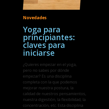
Novedades
Yoga para
principiantes:
claves para
iniciarse
¿Quieres empezar en el yoga,
pero no sabes por dónde
empezar? Es una disciplina
completa con la que podemos
mejorar nuestra postura, la
calidad de nuestros pensamientos,
nuestra digestión, la flexibilidad, la
concentración, etc. Esta disciplina