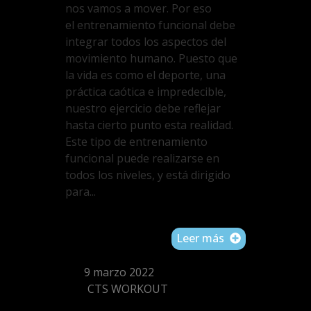
nos vamos a mover. Por eso
el entrenamiento funcional debe
integrar todos los aspectos del
movimiento humano. Puesto que
la vida es como el deporte, una
práctica caótica e impredecible,
nuestro ejercicio debe reflejar
hasta cierto punto esta realidad.
Este tipo de entrenamiento
funcional puede realizarse en
todos los niveles, y está dirigido
para...
Leer más
9 marzo 2022
CTS WORKOUT