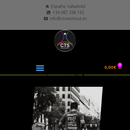
España, Valladolid
+34 687 296 142
info@ctsworkout.es
0
0,00
€