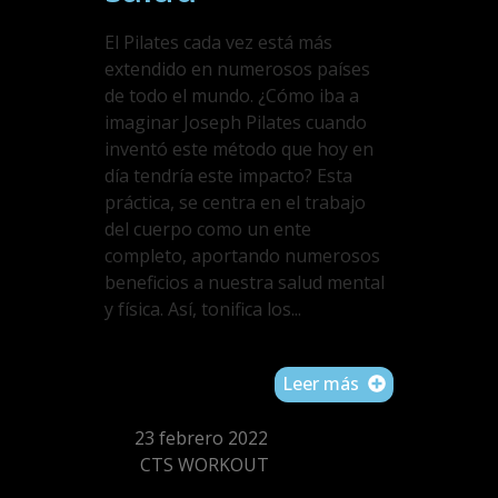
El Pilates cada vez está más
extendido en numerosos países
de todo el mundo. ¿Cómo iba a
imaginar Joseph Pilates cuando
inventó este método que hoy en
día tendría este impacto? Esta
práctica, se centra en el trabajo
del cuerpo como un ente
completo, aportando numerosos
beneficios a nuestra salud mental
y física. Así, tonifica los...
Leer más
23 febrero 2022
CTS WORKOUT