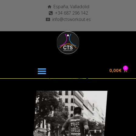
España, Valladolid
+34 687 296 142
info@ctsworkout.es
0
0,00
€