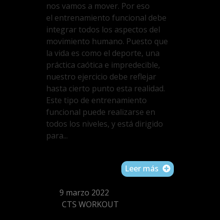
nos vamos a mover. Por eso
el entrenamiento funcional debe
integrar todos los aspectos del
movimiento humano. Puesto que
la vida es como el deporte, una
práctica caótica e impredecible,
nuestro ejercicio debe reflejar
hasta cierto punto esta realidad.
Este tipo de entrenamiento
funcional puede realizarse en
todos los niveles, y está dirigido
para...
Leer más
9 marzo 2022
CTS WORKOUT