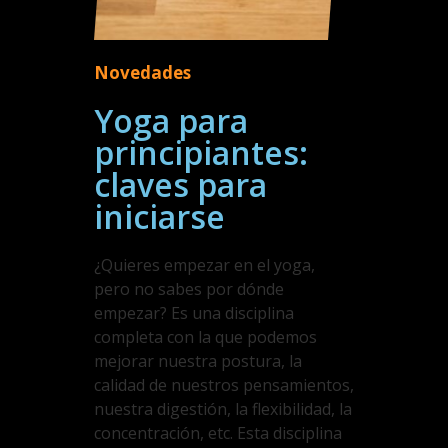
Novedades
Yoga para
principiantes:
claves para
iniciarse
¿Quieres empezar en el yoga,
pero no sabes por dónde
empezar? Es una disciplina
completa con la que podemos
mejorar nuestra postura, la
calidad de nuestros pensamientos,
nuestra digestión, la flexibilidad, la
concentración, etc. Esta disciplina