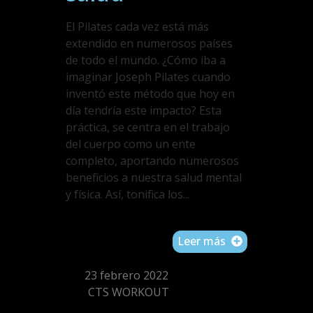
El Pilates cada vez está más
extendido en numerosos países
de todo el mundo. ¿Cómo iba a
imaginar Joseph Pilates cuando
inventó este método que hoy en
día tendría este impacto? Esta
práctica, se centra en el trabajo
del cuerpo como un ente
completo, aportando numerosos
beneficios a nuestra salud mental
y física. Así, tonifica los...
Leer más
23 febrero 2022
CTS WORKOUT