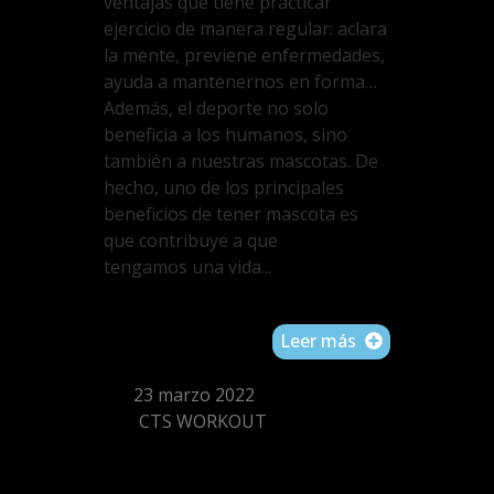
ventajas que tiene practicar
ejercicio de manera regular: aclara
la mente, previene enfermedades,
ayuda a mantenernos en forma…
Además, el deporte no solo
beneficia a los humanos, sino
también a nuestras mascotas. De
hecho, uno de los principales
beneficios de tener mascota es
que contribuye a que
tengamos una vida...
Leer más
23 marzo 2022
CTS WORKOUT