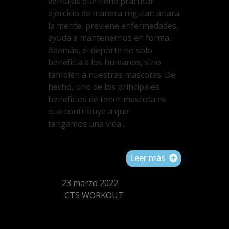
ventajas que tiene practicar
ejercicio de manera regular: aclara
la mente, previene enfermedades,
ayuda a mantenernos en forma…
Además, el deporte no solo
beneficia a los humanos, sino
también a nuestras mascotas. De
hecho, uno de los principales
beneficios de tener mascota es
que contribuye a que
tengamos una vida...
Leer más
23 marzo 2022
CTS WORKOUT