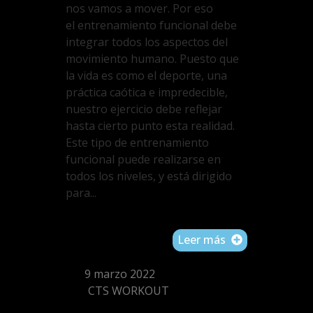
nos vamos a mover. Por eso
el entrenamiento funcional debe
integrar todos los aspectos del
movimiento humano. Puesto que
la vida es como el deporte, una
práctica caótica e impredecible,
nuestro ejercicio debe reflejar
hasta cierto punto esta realidad.
Este tipo de entrenamiento
funcional puede realizarse en
todos los niveles, y está dirigido
para...
Leer más
9 marzo 2022
CTS WORKOUT