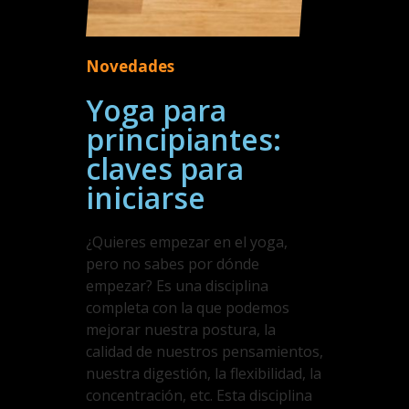
Novedades
Yoga para
principiantes:
claves para
iniciarse
¿Quieres empezar en el yoga,
pero no sabes por dónde
empezar? Es una disciplina
completa con la que podemos
mejorar nuestra postura, la
calidad de nuestros pensamientos,
nuestra digestión, la flexibilidad, la
concentración, etc. Esta disciplina