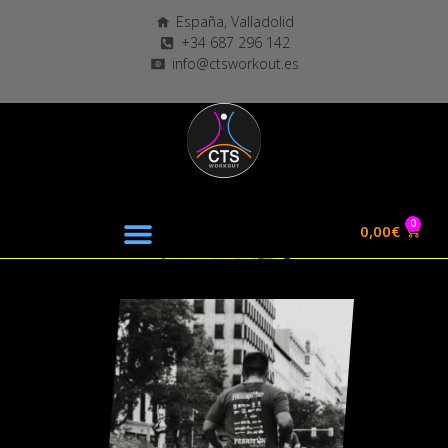
España, Valladolid
+34 687 296 142
info@ctsworkout.es
0
0,00
€