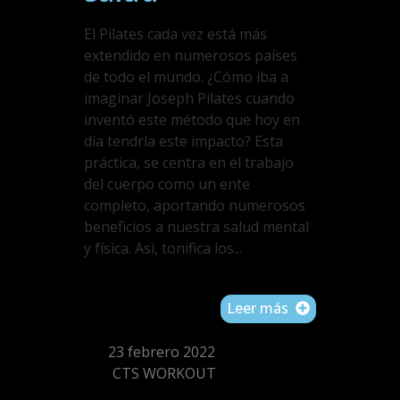
El Pilates cada vez está más
extendido en numerosos países
de todo el mundo. ¿Cómo iba a
imaginar Joseph Pilates cuando
inventó este método que hoy en
día tendría este impacto? Esta
práctica, se centra en el trabajo
del cuerpo como un ente
completo, aportando numerosos
beneficios a nuestra salud mental
y física. Así, tonifica los...
Leer más
23 febrero 2022
CTS WORKOUT