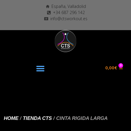
España, Valladolid
+34 687 296 142
info@ctsworkout.es
0
0,00
€
HOME
/
TIENDA CTS
/ CINTA RIGIDA LARGA